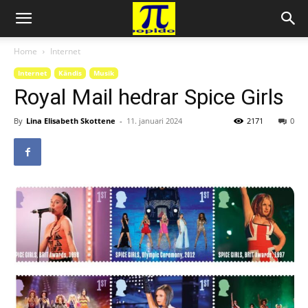
Home
Internet
Internet
Kändis
Musik
Royal Mail hedrar Spice Girls
By
Lina Elisabeth Skottene
-
11. januari 2024
2171
0