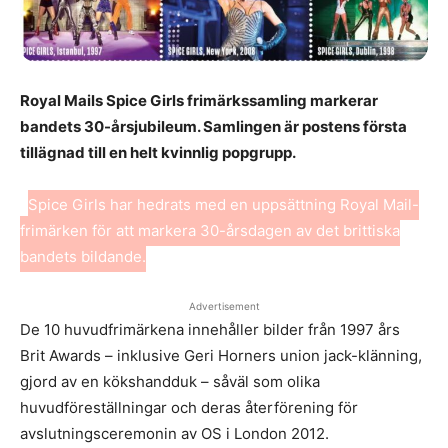
Royal Mails Spice Girls frimärkssamling markerar
bandets 30-årsjubileum. Samlingen är postens första
tillägnad till en helt kvinnlig popgrupp.
Spice Girls har hedrats med en uppsättning Royal Mail-
frimärken för att markera 30-årsdagen av det brittiska
bandets bildande.
Advertisement
De 10 huvudfrimärkena innehåller bilder från 1997 års
Brit Awards – inklusive Geri Horners union jack-klänning,
gjord av en kökshandduk – såväl som olika
huvudföreställningar och deras återförening för
avslutningsceremonin av OS i London 2012.