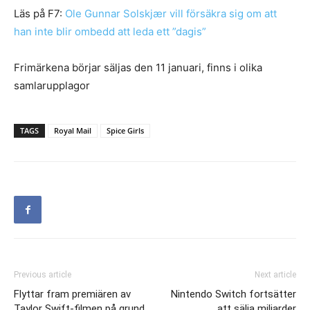
Läs på F7:
Ole Gunnar Solskjær vill försäkra sig om att
han inte blir ombedd att leda ett ”dagis”
Frimärkena börjar säljas den 11 januari, finns i olika
samlarupplagor
TAGS
Royal Mail
Spice Girls
Previous article
Next article
Flyttar fram premiären av
Nintendo Switch fortsätter
Taylor Swift-filmen på grund
att sälja miljarder