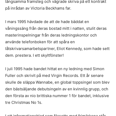
långsamma framsteg och vägrade skriva på ett kontrakt
på inrådan av Victoria Beckhams far.
I mars 1995 hävdade de att de hade bäddat en
våningssäng från deras bostad mitt i natten, stulit deras
masterinspelningar från deras ledningskontor och
använde telefonboken för att spåra en
låtskrivarsamarbetspartner, Eliot Kennedy, som hade sett
dem. prestera. I ett skyltfönster!
I juli 1995 hade bandet hittat en ny ledning med Simon
Fuller och skrivit på med Virgin Records. Ett år senare
skulle de släppa Wannabe, en global toppsingel som blev
den bästsäljande debutsingeln av en kvinnlig grupp, och
den första av nio brittiska nummer 1 för bandet, inklusive
tre Christmas No 1s.
I ett informationsblad som försetts med frimärkena står