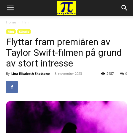
Home
Film
Film
Kändis
Flyttar fram premiären av
Taylor Swift-filmen på grund
av stort intresse
By
Lina Elisabeth Skottene
-
3. november 2023
2487
0