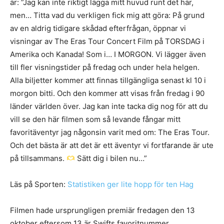
är: ”Jag kan inte riktigt lägga mitt huvud runt det här,
men… Titta vad du verkligen fick mig att göra: På grund
av en aldrig tidigare skådad efterfrågan, öppnar vi
visningar av The Eras Tour Concert Film på TORSDAG i
Amerika och Kanada! Som i… I MORGON. Vi lägger även
till fler visningstider på fredag ​​och under hela helgen.
Alla biljetter kommer att finnas tillgängliga senast kl 10 i
morgon bitti. Och den kommer att visas från fredag ​​i 90
länder världen över. Jag kan inte tacka dig nog för att du
vill se den här filmen som så levande fångar mitt
favoritäventyr jag någonsin varit med om: The Eras Tour.
Och det bästa är att det är ett äventyr vi fortfarande är ute
på tillsammans.
Sätt dig i bilen nu…”
Läs på Sporten:
Statistiken ger lite hopp för ten Hag
Filmen hade ursprungligen premiär fredagen den 13
oktober eftersom 13 är Swifts favoritnummer.