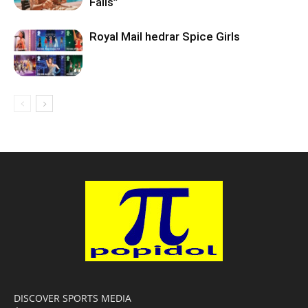
Fails”
Royal Mail hedrar Spice Girls
DISCOVER SPORTS MEDIA