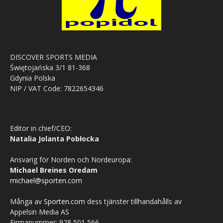
DISCOVER SPORTS MEDIA
Świętojańska 3/1 81-368
Gdynia Polska
NIP / VAT Code: 7822654346
Editor in chief/CEO:
Natalia Jolanta Pobłocka
Ansvarig för Norden och Nordeuropa:
Michael Breines Oredam
michael@sporten.com
Många av
Sporten.com
dess tjänster tillhandahålls av
Appelsin Media AS
Firmanummer: 928 501 566