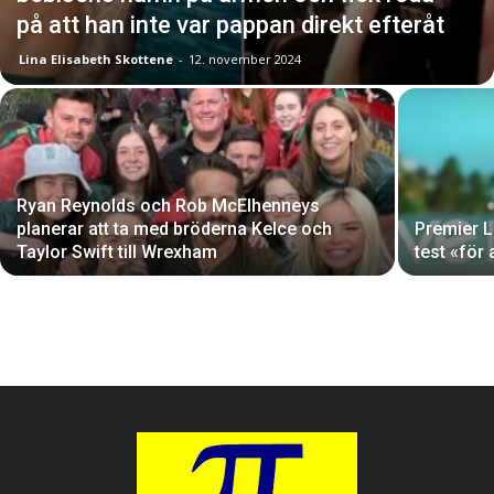
på att han inte var pappan direkt efteråt
Lina Elisabeth Skottene
-
12. november 2024
Ryan Reynolds och Rob McElhenneys
planerar att ta med bröderna Kelce och
Premier L
Taylor Swift till Wrexham
test «för 