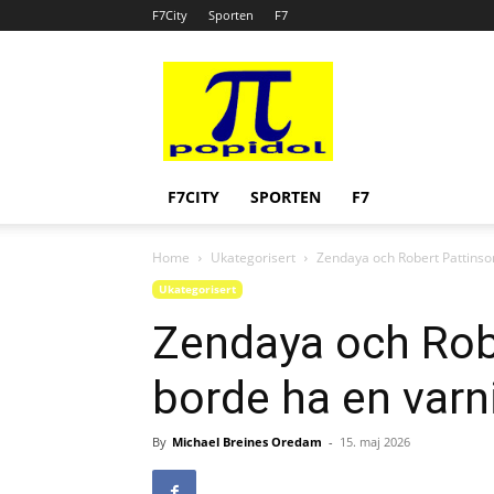
F7City
Sporten
F7
Popidol
F7CITY
SPORTEN
F7
Home
Ukategorisert
Zendaya och Robert Pattinso
Ukategorisert
Zendaya och Rob
borde ha en varn
By
Michael Breines Oredam
-
15. maj 2026