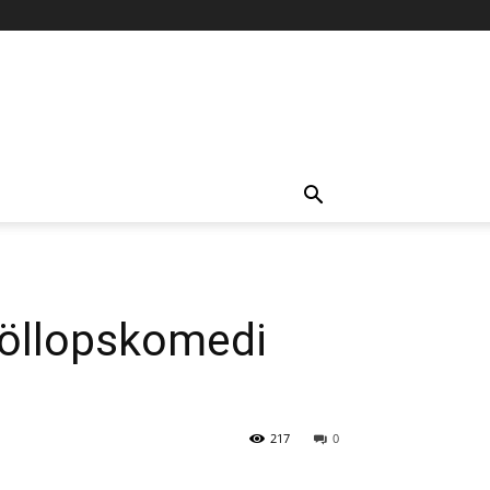
röllopskomedi
217
0