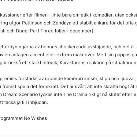
skussioner efter filmen – inte bara om etik i komedier, utan ock
ering utgör Pattinson och Zendaya ett stabilt ankare för det ofta g
i och Dune: Part Three följer i december).
fterdyningarna av hennes chockerande avslöjande, och det är en 
v en antagen accent eller extrem makeover. Med sin pappas gar
 gör också ett starkt intryck; Karaktärens reaktion på situatione
remiss förstärks av oroande kamerarörelser, klipp och ljudval
 främst spela det för skratt. Det är svårt att inte skratta högt åt
som Dream Scenario lyckas inte The Drama riktigt nå slutet eft
tacka ja till inbjudan.
programmet No Wishes