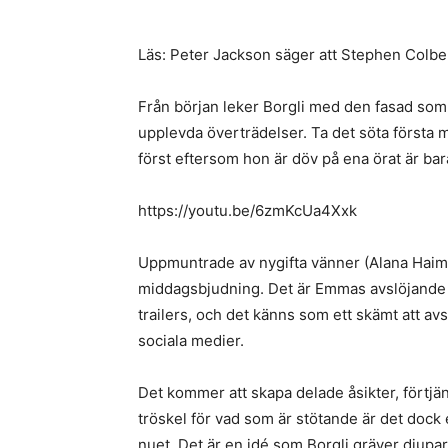
Läs: Peter Jackson säger att Stephen Colber
Från början leker Borgli med den fasad som 
upplevda överträdelser. Ta det söta första 
först eftersom hon är döv på ena örat är ba
https://youtu.be/6zmKcUa4Xxk
Uppmuntrade av nygifta vänner (Alana Haim
middagsbjudning. Det är Emmas avslöjande s
trailers, och det känns som ett skämt att av
sociala medier.
Det kommer att skapa delade åsikter, förtjä
tröskel för vad som är stötande är det dock 
nuet. Det är en idé som Borgli gräver djupare