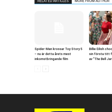
RELATED ARTICLES
MORE FROM AUTHOR
Spider-Man krossar Toy Story 5
Billie Eilish c
– nu är detta årets mest
sin första titt 
inkomstbringande film
av ”The Bell Jar