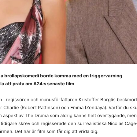
iga bröllopskomedi borde komma med en triggervarning
la att prata om A24:s senaste film
 Men i regissören och manusförfattaren Kristoffer Borglis beckm
r Charlie (Robert Pattinson) och Emma (Zendaya). Varför du skull
en aspekt av The Drama som aldrig känns helt övertygande, men 
m tidigare skrev och regisserade den surrealistiska Nicolas Cag
en. Det här är film som får dig att vrida dig.