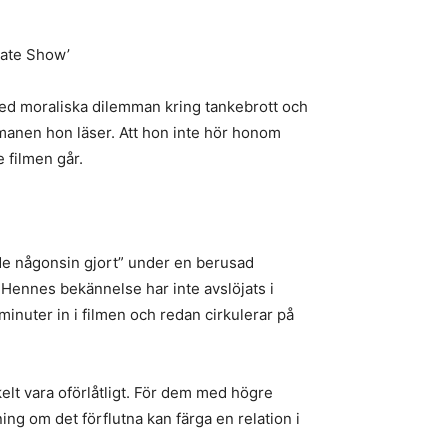
Late Show’
 med moraliska dilemman kring tankebrott och
omanen hon läser. Att hon inte hör honom
 filmen går.
e någonsin gjort” under en berusad
Hennes bekännelse har inte avslöjats i
minuter in i filmen och redan cirkulerar på
elt vara oförlåtligt. För dem med högre
ing om det förflutna kan färga en relation i