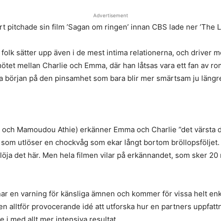
Advertisement
t pitchade sin film ’Sagan om ringen’ innan CBS lade ner ’The 
folk sätter upp även i de mest intima relationerna, och driver
mötet mellan Charlie och Emma, där han låtsas vara ett fan av r
ra början på den pinsamhet som bara blir mer smärtsam ju längre
 och Mamoudou Athie) erkänner Emma och Charlie ”det värsta d
om utlöser en chockvåg som ekar långt bortom bröllopsföljet. 
slöja det här. Men hela filmen vilar på erkännandet, som sker 20 
nar en varning för känsliga ämnen och kommer för vissa helt enk
en alltför provocerande idé att utforska hur en partners uppfattn
 i med allt mer intensiva resultat.