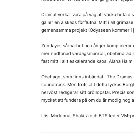
Dramat verkar vara på väg att väcka heta di
gäller en älskads förflutna. Mitt i all grimas
gemensamma projekt (Odysseen kommer i jul
Zendayas sårbarhet och ånger komplicerar e
mer nedtonad vardagsmanroll, obehindrad a
fast mitt i allt eskalerande kaos. Alana Haim
Obehaget som finns inbäddat i The Dramas p
soundtrack. Men trots allt detta lyckas Borgli
nervöst redigerar sitt bröllopstal. Precis 
mycket att fundera på om du är modig nog att 
Läs: Madonna, Shakira och BTS leder VM-