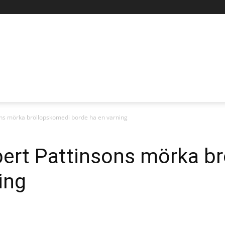
ns mörka bröllopskomedi borde ha en varning
ert Pattinsons mörka b
ing