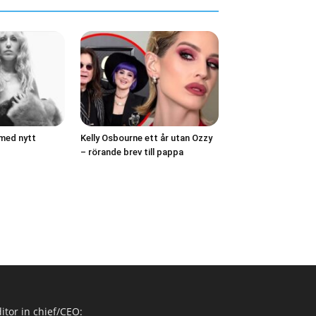
 med nytt
Kelly Osbourne ett år utan Ozzy
– rörande brev till pappa
itor in chief/CEO: