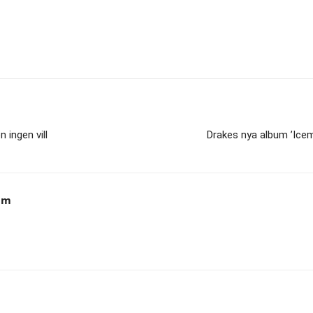
ingen vill
Drakes nya album ’Icem
am