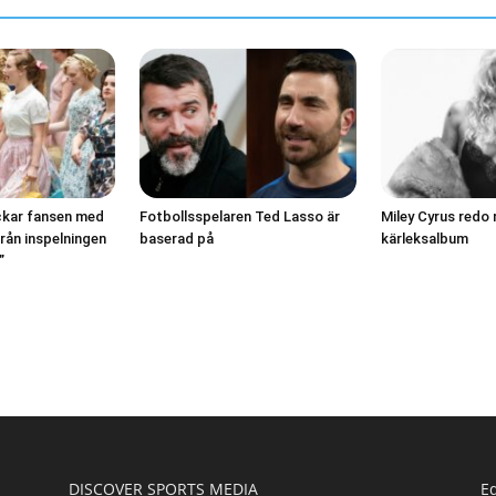
hockar fansen med
Fotbollsspelaren Ted Lasso är
Miley Cyrus redo
från inspelningen
baserad på
kärleksalbum
”
DISCOVER SPORTS MEDIA
Ed