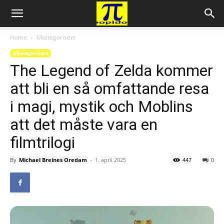
Home
Ukategorisert
Ukategorisert
The Legend of Zelda kommer
att bli en så omfattande resa
i magi, mystik och Moblins
att det måste vara en
filmtrilogi
By
Michael Breines Oredam
-
1. april 2025
447
0