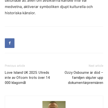
betonade att även om avsikterna kanske inte var
medvetna, aktiverar symboliken djupt kulturella och
historiska känslor.
Previous article
Next article
Love Island UK 2025: Utreds
Ozzy Osbourne är död –
inte av Ofcom trots över 14
familjen skjuter upp
000 klagomål
dokumentärpremiären