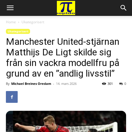
Home
Ukategorisert
Ukategorisert
Manchester United-stjärnan
Matthijs De Ligt skilde sig
från sin vackra modellfru på
grund av en ”andlig livsstil”
By
Michael Breines Oredam
-
14. mars 2026
301
0