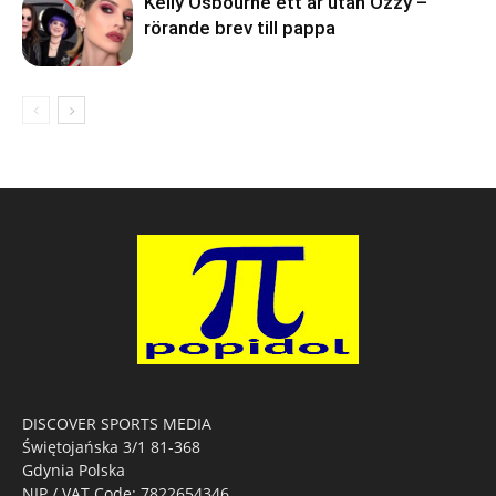
Kelly Osbourne ett år utan Ozzy –
rörande brev till pappa
DISCOVER SPORTS MEDIA
Świętojańska 3/1 81-368
Gdynia Polska
NIP / VAT Code: 7822654346