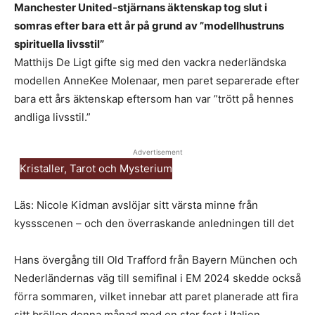
Manchester United-stjärnans äktenskap tog slut i
somras efter bara ett år på grund av ”modellhustruns
spirituella livsstil”
Matthijs De Ligt gifte sig med den vackra nederländska
modellen AnneKee Molenaar, men paret separerade efter
bara ett års äktenskap eftersom han var ”trött på hennes
andliga livsstil.”
Advertisement
Kristaller, Tarot och Mysterium
Läs: Nicole Kidman avslöjar sitt värsta minne från
kyssscenen – och den överraskande anledningen till det
Hans övergång till Old Trafford från Bayern München och
Nederländernas väg till semifinal i EM 2024 skedde också
förra sommaren, vilket innebar att paret planerade att fira
sitt bröllop denna månad med en stor fest i Italien,