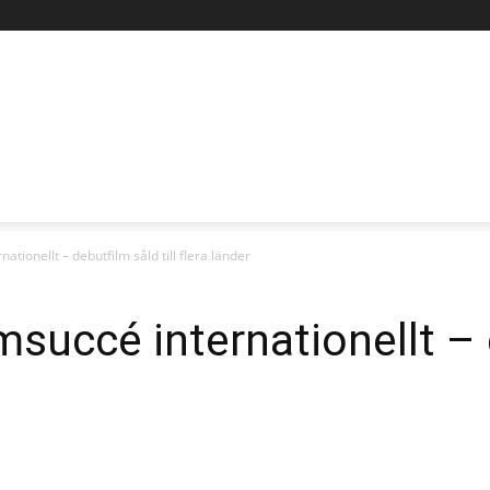
rnationellt – debutfilm såld till flera länder
filmsuccé internationellt 