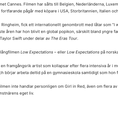
met Cannes. Filmen har sålts till Belgien, Nederländerna, Luxe
fortfarande pågår med köpare i USA, Storbritannien, Italien och
 Ringheim, fick ett internationellt genombrott med låtar som ”I w
ste åren har hon blivit en global popikon, särskilt bland yngr
 Taylor Swift under delar av
The Eras Tour
.
 långfilmen
Low Expectations
– eller
Low Expectations
på norska
 en framgångsrik artist som kollapsar efter flera intensiva år i
ch börjar arbeta deltid på en gymnasieskola samtidigt som hon försö
filmen inte handlar personligen om
Girl in Red, även om flera av
onstnärens eget liv.