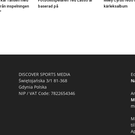
hockar fansen med
Fotbollsspelaren Ted Lasso är
Miley Cyrus redo
från inspelningen
baserad på
kärleksalbum
”
DISCOVER SPORTS MEDIA
Ed
Świętojańska 3/1 81-368
N
Gdynia Polska
NIP / VAT Code: 7822654346
A
M
m
M
ti
A