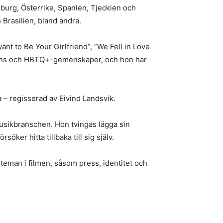
mburg, Österrike, Spanien, Tjeckien och
 Brasilien, bland andra.
ant to Be Your Girlfriend”, ”We Fell in Love
e fans och HBTQ+-gemenskaper, och hon har
 – regisserad av Eivind Landsvik.
 musikbranschen. Hon tvingas lägga sin
ker hitta tillbaka till sig själv.
 teman i filmen, såsom press, identitet och