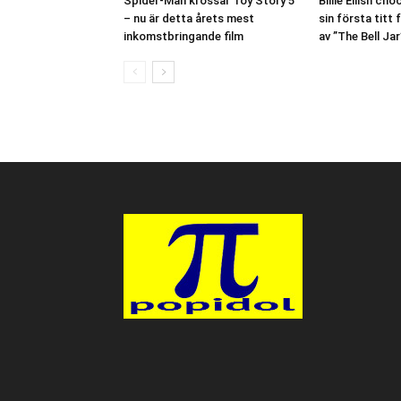
Spider-Man krossar Toy Story 5
Billie Eilish c
– nu är detta årets mest
sin första titt 
inkomstbringande film
av ”The Bell Jar