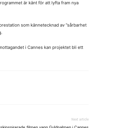
Programmet är känt för att lyfta fram nya
restation som kännetecknad av ”sårbarhet
g.
mottagandet i Cannes kan projektet bli ett
Next article
skinspirerade filmen vann Guldpalmen i Cannes