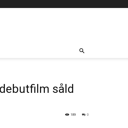
– debutfilm såld
189
0