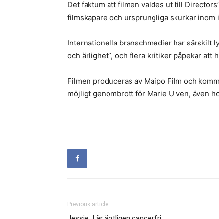
Det faktum att filmen valdes ut till Director
filmskapare och ursprungliga skurkar inom in
Internationella branschmedier har särskilt l
och ärlighet”, och flera kritiker påpekar att 
Filmen produceras av Maipo Film och kommer 
möjligt genombrott för Marie Ulven, även 
Previous article
Jessie J är äntligen cancerfri