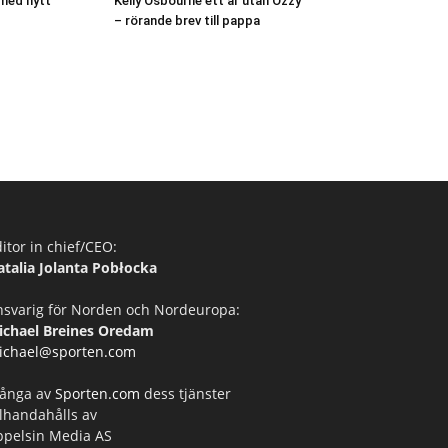
 med nytt
Kelly Osbourne ett år utan Ozzy
– rörande brev till pappa
itor in chief/CEO:
atalia Jolanta Pobłocka
nsvarig för Norden och Nordeuropa:
ichael Breines Oredam
ichael@sporten.com
ånga av
Sporten.com
dess tjänster
llhandahålls av
ppelsin Media AS