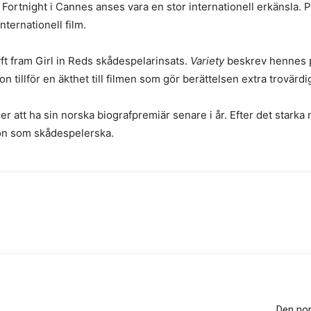
s’ Fortnight i Cannes anses vara en stor internationell erkänsla. 
ternationell film.
yft fram Girl in Reds skådespelarinsats.
Variety
beskrev hennes p
hon tillför en äkthet till filmen som gör berättelsen extra trovärdi
att ha sin norska biografpremiär senare i år. Efter det starka 
hon som skådespelerska.
Den nor