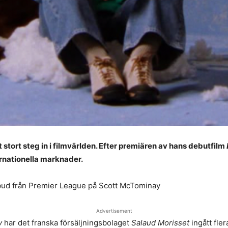
t stort steg in i filmvärlden. Efter premiären av hans debutfilm
ternationella marknader.
 bud från Premier League på Scott McTominay
Advertisement
y
har det franska försäljningsbolaget
Salaud Morisset
ingått fler