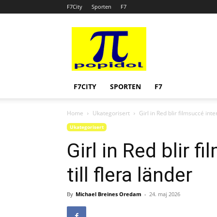
F7City
Sporten
F7
Popidol
F7CITY
SPORTEN
F7
Home
Ukategorisert
Girl in Red blir filmsuccé inte
Ukategorisert
Girl in Red blir 
till flera länder
By
Michael Breines Oredam
-
24. maj 2026