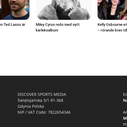
en Ted Lasso är
Miley Cyrus redo med nytt
Kelly Osbourne et
kärleksalbum
– rörande brev ti
DISCOVER SPORTS MEDIA
Ed
Świętojańska 3/1 81-368
N
Gdynia Polska
NIP / VAT Code: 7822654346
A
M
m