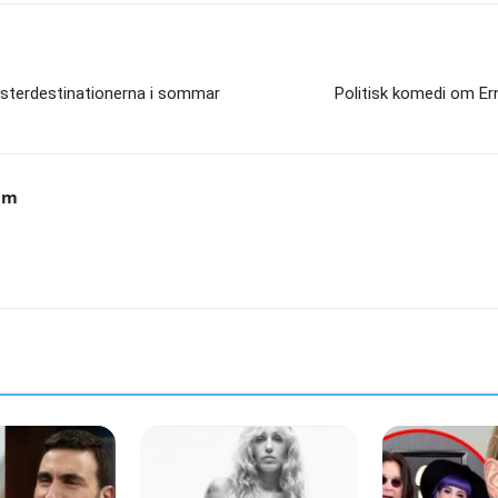
esterdestinationerna i sommar
Politisk komedi om Er
am