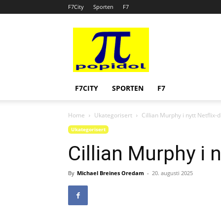
F7City
Sporten
F7
Popidol
F7CITY
SPORTEN
F7
Home
Ukategorisert
Cillian Murphy i nytt Netflix
Ukategorisert
Cillian Murphy i 
By
Michael Breines Oredam
-
20. augusti 2025