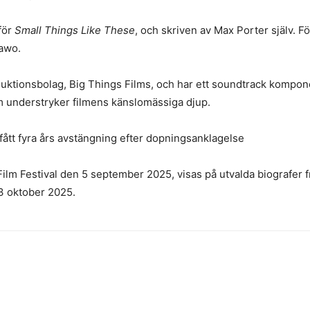
för
Small Things Like These
, och skriven av Max Porter själv.
kawo.
ktionsbolag, Big Things Films, och har ett soundtrack kompone
 understryker filmens känslomässiga djup.
ått fyra års avstängning efter dopningsanklagelse
 Film Festival den 5 september 2025, visas på utvalda biografe
n 3 oktober 2025.