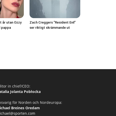
t år utan Ozzy
Zach Creggers ”Resident Evil”
ll pappa
ser riktigt skrämmande ut
itor in chief/CEO:
atalia Jolanta Pobłocka
nsvarig för Norden och Nordeuropa:
ichael Breines Oredam
ichael@sporten.com